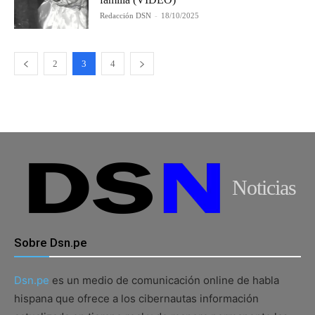
Redacción DSN
-
18/10/2025
2
3
4
Noticias
Sobre Dsn.pe
Dsn.pe
es un medio de comunicación online de habla
hispana que ofrece a los cibernautas información