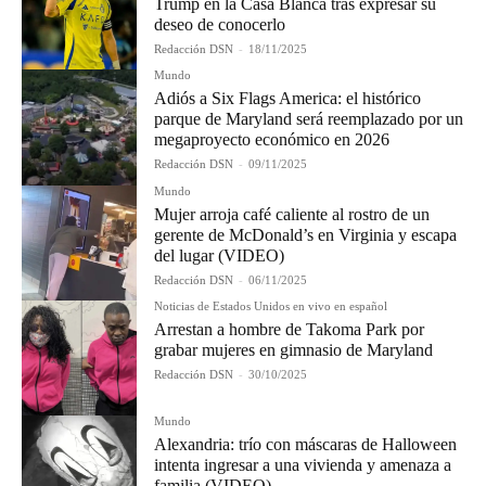
Trump en la Casa Blanca tras expresar su
deseo de conocerlo
Redacción DSN
-
18/11/2025
Mundo
Adiós a Six Flags America: el histórico
parque de Maryland será reemplazado por un
megaproyecto económico en 2026
Redacción DSN
-
09/11/2025
Mundo
Mujer arroja café caliente al rostro de un
gerente de McDonald’s en Virginia y escapa
del lugar (VIDEO)
Redacción DSN
-
06/11/2025
Noticias de Estados Unidos en vivo en español
Arrestan a hombre de Takoma Park por
grabar mujeres en gimnasio de Maryland
Redacción DSN
-
30/10/2025
Mundo
Alexandria: trío con máscaras de Halloween
intenta ingresar a una vivienda y amenaza a
familia (VIDEO)