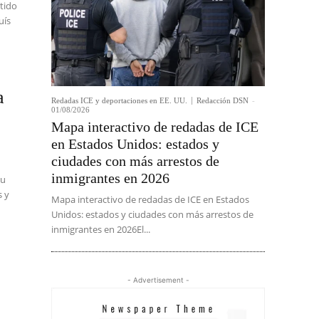
rtido
uís
a
Redadas ICE y deportaciones en EE. UU.
Redacción DSN
-
01/08/2026
Mapa interactivo de redadas de ICE
en Estados Unidos: estados y
ciudades con más arrestos de
inmigrantes en 2026
su
s y
Mapa interactivo de redadas de ICE en Estados
Unidos: estados y ciudades con más arrestos de
inmigrantes en 2026El...
- Advertisement -