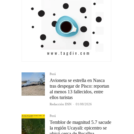
Perú
Avioneta se estrella en Nasca
tras despegar de Pisco: reportan
al menos 13 fallecidos, entre
ellos turistas
Redacción DSN
-
01/08/2026
Perú
Temblor de magnitud 5.7 sacude
la región Ucayali: epicentro se
ubicó cerca de Pucallpa