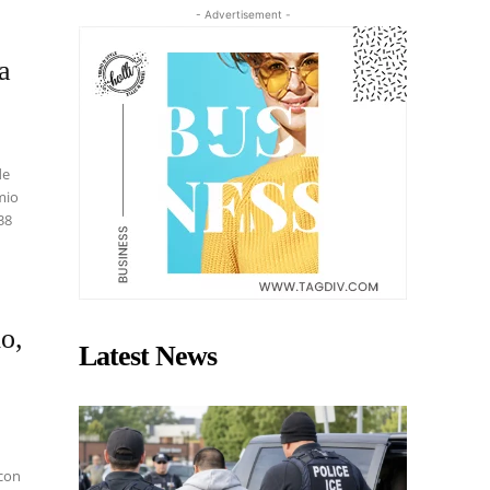
- Advertisement -
la
de
mio
38
o,
Latest News
 con