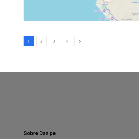
1
2
3
4
Sobre Dsn.pe