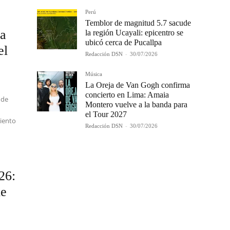
Perú
Temblor de magnitud 5.7 sacude
ma
la región Ucayali: epicentro se
ubicó cerca de Pucallpa
el
Redacción DSN
-
30/07/2026
Música
La Oreja de Van Gogh confirma
concierto en Lima: Amaia
 de
Montero vuelve a la banda para
el Tour 2027
miento
Redacción DSN
-
30/07/2026
26:
de