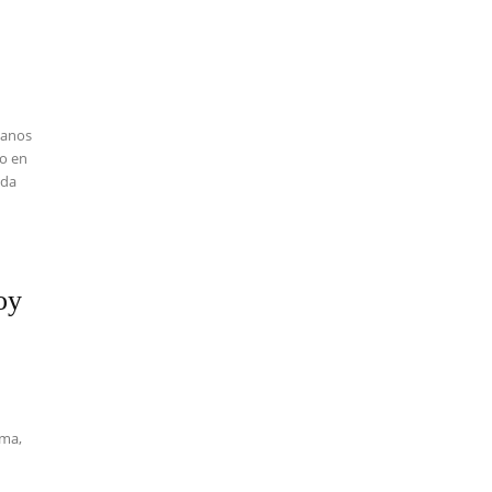
danos
ao en
ida
oy
ima,