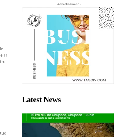
- Advertisement -
de
de 11
ntro
Latest News
itud