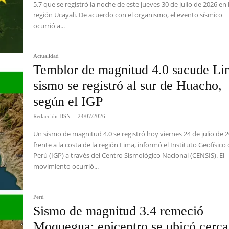
5.7 que se registró la noche de este jueves 30 de julio de 2026 en 
región Ucayali. De acuerdo con el organismo, el evento sísmico
ocurrió a...
Actualidad
Temblor de magnitud 4.0 sacude Li
sismo se registró al sur de Huacho,
según el IGP
Redacción DSN
-
24/07/2026
Un sismo de magnitud 4.0 se registró hoy viernes 24 de julio de 
frente a la costa de la región Lima, informó el Instituto Geofísico 
Perú (IGP) a través del Centro Sismológico Nacional (CENSIS). El
movimiento ocurrió...
Perú
Sismo de magnitud 3.4 remeció
Moquegua: epicentro se ubicó cerca