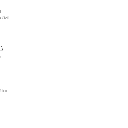
l
 Civil
ó
r
a
ísico