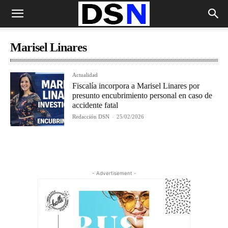
Marisel Linares
Actualidad
Fiscalía incorpora a Marisel Linares por
presunto encubrimiento personal en caso de
accidente fatal
Redacción DSN
-
25/02/2026
- Advertisement -