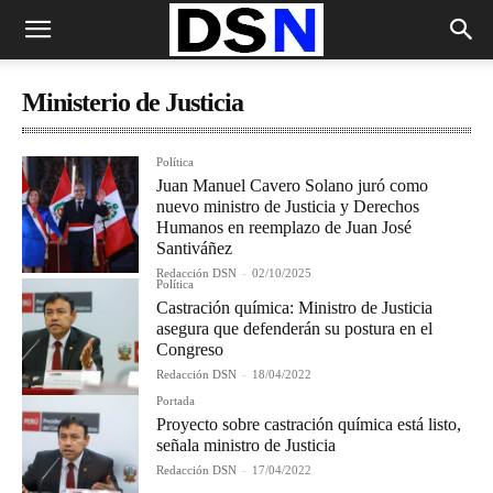
Ministerio de Justicia
Política
Juan Manuel Cavero Solano juró como
nuevo ministro de Justicia y Derechos
Humanos en reemplazo de Juan José
Santiváñez
Redacción DSN
-
02/10/2025
Política
Castración química: Ministro de Justicia
asegura que defenderán su postura en el
Congreso
Redacción DSN
-
18/04/2022
Portada
Proyecto sobre castración química está listo,
señala ministro de Justicia
Redacción DSN
-
17/04/2022