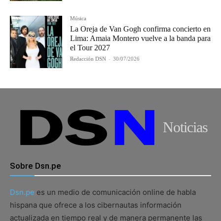
Música
La Oreja de Van Gogh confirma concierto en
Lima: Amaia Montero vuelve a la banda para
el Tour 2027
Redacción DSN
-
30/07/2026
Noticias
Sobre Dsn.pe
Dsn.pe
es un medio de comunicación online de habla
hispana que ofrece a los cibernautas información
actualizada en tiempo real y de manera permanente las