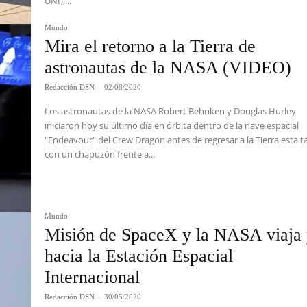
UNI),...
Mundo
Mira el retorno a la Tierra de
astronautas de la NASA (VIDEO)
Redacción DSN
-
02/08/2020
Los astronautas de la NASA Robert Behnken y Douglas Hurley
iniciaron hoy su último día en órbita dentro de la nave espacial
"Endeavour" del Crew Dragon antes de regresar a la Tierra esta t
con un chapuzón frente a...
Mundo
Misión de SpaceX y la NASA viaja
hacia la Estación Espacial
Internacional
Redacción DSN
-
30/05/2020