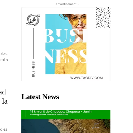
- Advertisement -
bles.
ral o
ad
Latest News
 la
to es