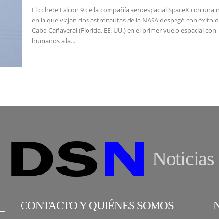
El cohete Falcon 9 de la compañía aeroespacial SpaceX con una 
en la que viajan dos astronautas de la NASA despegó con éxito 
Cabo Cañaveral (Florida, EE. UU.) en el primer vuelo espacial con
humanos a la...
Noticias
CONTACTO Y QUIÉNES SOMOS