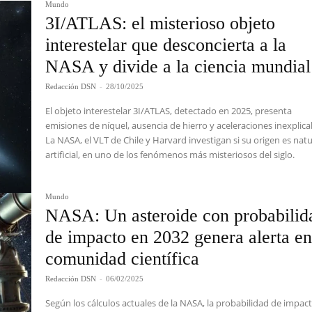
Mundo
3I/ATLAS: el misterioso objeto
interestelar que desconcierta a la
NASA y divide a la ciencia mundial
Redacción DSN
-
28/10/2025
El objeto interestelar 3I/ATLAS, detectado en 2025, presenta
emisiones de níquel, ausencia de hierro y aceleraciones inexplica
La NASA, el VLT de Chile y Harvard investigan si su origen es natu
artificial, en uno de los fenómenos más misteriosos del siglo.
Mundo
NASA: Un asteroide con probabilid
de impacto en 2032 genera alerta en
comunidad científica
Redacción DSN
-
06/02/2025
Según los cálculos actuales de la NASA, la probabilidad de impac