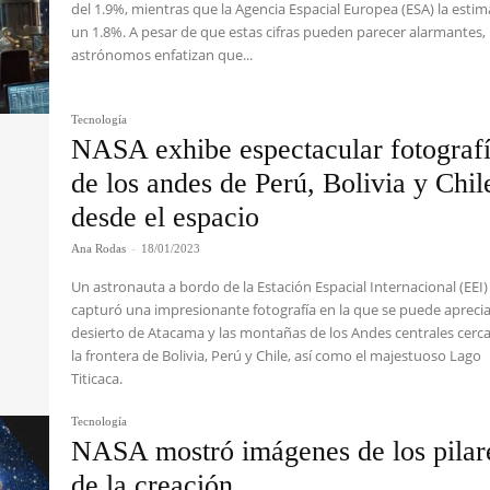
del 1.9%, mientras que la Agencia Espacial Europea (ESA) la estim
un 1.8%. A pesar de que estas cifras pueden parecer alarmantes, 
astrónomos enfatizan que...
Tecnología
NASA exhibe espectacular fotograf
de los andes de Perú, Bolivia y Chil
desde el espacio
Ana Rodas
-
18/01/2023
Un astronauta a bordo de la Estación Espacial Internacional (EEI)
capturó una impresionante fotografía en la que se puede aprecia
desierto de Atacama y las montañas de los Andes centrales cerc
la frontera de Bolivia, Perú y Chile, así como el majestuoso Lago
Titicaca.
Tecnología
NASA mostró imágenes de los pilar
de la creación