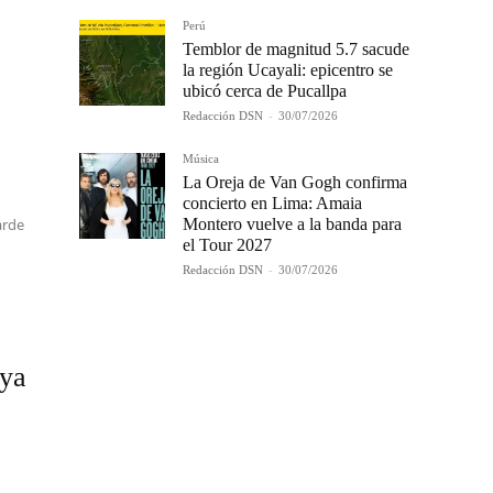
Perú
Temblor de magnitud 5.7 sacude
la región Ucayali: epicentro se
ubicó cerca de Pucallpa
Redacción DSN
-
30/07/2026
Música
La Oreja de Van Gogh confirma
concierto en Lima: Amaia
arde
Montero vuelve a la banda para
el Tour 2027
Redacción DSN
-
30/07/2026
 ya