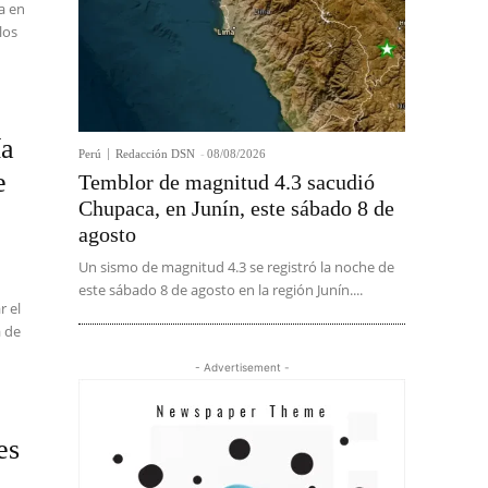
a en
los
ía
Perú
Redacción DSN
-
08/08/2026
e
Temblor de magnitud 4.3 sacudió
Chupaca, en Junín, este sábado 8 de
agosto
Un sismo de magnitud 4.3 se registró la noche de
este sábado 8 de agosto en la región Junín....
r el
a de
- Advertisement -
es