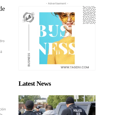
- Advertisement -
de
ndro
rá
Latest News
ción
la