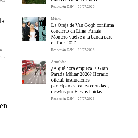
eso
Redacción DSN
-
30/07/2026
la
Música
La Oreja de Van Gogh confirma
concierto en Lima: Amaia
Montero vuelve a la banda para
el Tour 2027
de
Redacción DSN
-
30/07/2026
e la
Actualidad
a
¿A qué hora empieza la Gran
Parada Militar 2026? Horario
oficial, instituciones
participantes, calles cerradas y
desvíos por Fiestas Patrias
Redacción DSN
-
27/07/2026
 en