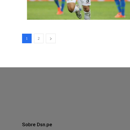
1
2
Sobre Dsn.pe