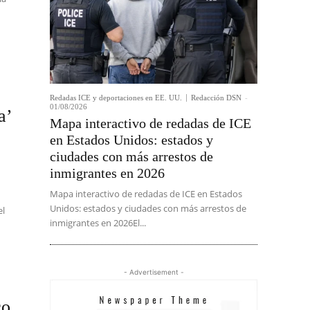
Redadas ICE y deportaciones en EE. UU.
Redacción DSN
-
01/08/2026
a’
Mapa interactivo de redadas de ICE
en Estados Unidos: estados y
ciudades con más arrestos de
inmigrantes en 2026
Mapa interactivo de redadas de ICE en Estados
Unidos: estados y ciudades con más arrestos de
el
inmigrantes en 2026El...
- Advertisement -
co