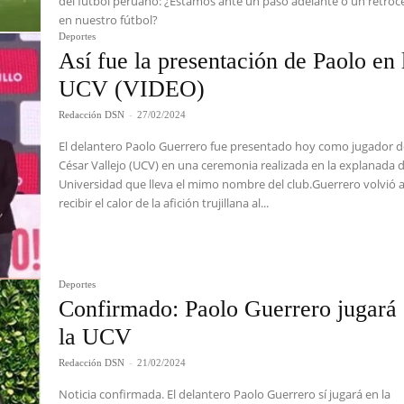
del fútbol peruano: ¿Estamos ante un paso adelante o un retroc
en nuestro fútbol?
Deportes
Así fue la presentación de Paolo en 
UCV (VIDEO)
Redacción DSN
-
27/02/2024
El delantero Paolo Guerrero fue presentado hoy como jugador 
César Vallejo (UCV) en una ceremonia realizada en la explanada d
Universidad que lleva el mimo nombre del club.Guerrero volvió 
recibir el calor de la afición trujillana al...
Deportes
Confirmado: Paolo Guerrero jugará
la UCV
Redacción DSN
-
21/02/2024
Noticia confirmada. El delantero Paolo Guerrero sí jugará en la