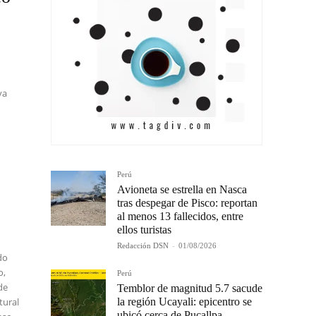
va
Perú
Avioneta se estrella en Nasca
tras despegar de Pisco: reportan
al menos 13 fallecidos, entre
ellos turistas
Redacción DSN
-
01/08/2026
do
o,
Perú
de
Temblor de magnitud 5.7 sacude
la región Ucayali: epicentro se
tural
ubicó cerca de Pucallpa