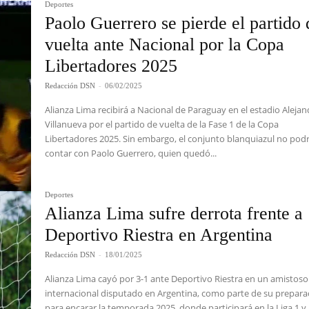
Deportes
Paolo Guerrero se pierde el partido 
vuelta ante Nacional por la Copa
Libertadores 2025
Redacción DSN
-
06/02/2025
Alianza Lima recibirá a Nacional de Paraguay en el estadio Aleja
Villanueva por el partido de vuelta de la Fase 1 de la Copa
Libertadores 2025. Sin embargo, el conjunto blanquiazul no pod
contar con Paolo Guerrero, quien quedó...
Deportes
Alianza Lima sufre derrota frente a
Deportivo Riestra en Argentina
Redacción DSN
-
18/01/2025
Alianza Lima cayó por 3-1 ante Deportivo Riestra en un amistoso
internacional disputado en Argentina, como parte de su prepara
para encarar la temporada 2025, donde participará en la Liga 1 y 