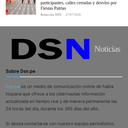
participantes, calles cerradas y desvíos por
Fiestas Patrias
Redacción DSN
-
27/07/2026
Noticias
Sobre Dsn.pe
Dsn.pe
es un medio de comunicación online de habla
hispana que ofrece a los cibernautas información
actualizada en tiempo real y de manera permanente las
24 horas del día, durante los 365 días del año.
Si desea contactarse con nuestro equipo periodístico,