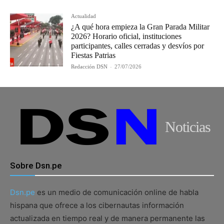
Actualidad
¿A qué hora empieza la Gran Parada Militar
2026? Horario oficial, instituciones
participantes, calles cerradas y desvíos por
Fiestas Patrias
Redacción DSN
-
27/07/2026
Noticias
Sobre Dsn.pe
Dsn.pe
es un medio de comunicación online de habla
hispana que ofrece a los cibernautas información
actualizada en tiempo real y de manera permanente las