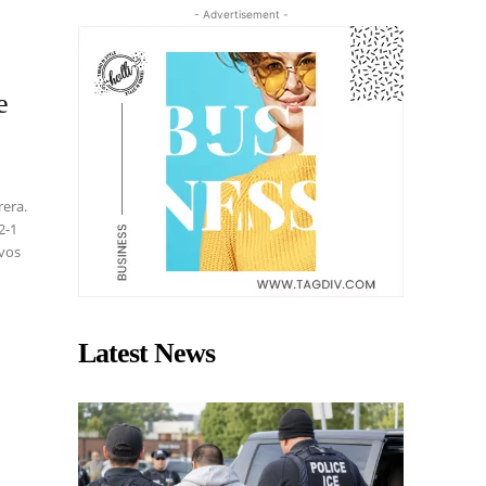
- Advertisement -
e
rera.
2-1
avos
Latest News