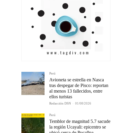
Perú
Avioneta se estrella en Nasca
tras despegar de Pisco: reportan
al menos 13 fallecidos, entre
ellos turistas
Redacción DSN
-
01/08/2026
Perú
Temblor de magnitud 5.7 sacude
la región Ucayali: epicentro se
ubicó cerca de Pucallpa