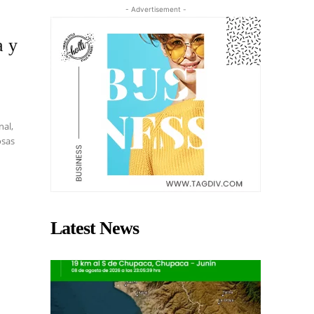
- Advertisement -
a y
nal,
osas
Latest News