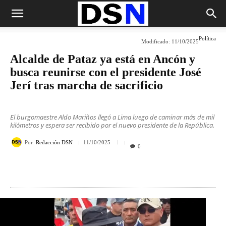
Política
Modificado:
11/10/2025
Alcalde de Pataz ya está en Ancón y
busca reunirse con el presidente José
Jerí tras marcha de sacrificio
El burgomaestre Aldo Mariños llegó a Lima luego de caminar más de mil
kilómetros y espera ser recibido por el nuevo presidente de la República.
Por
Redacción DSN
11/10/2025
0