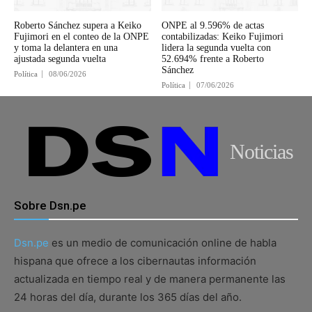
Roberto Sánchez supera a Keiko
ONPE al 9.596% de actas
Fujimori en el conteo de la ONPE
contabilizadas: Keiko Fujimori
y toma la delantera en una
lidera la segunda vuelta con
ajustada segunda vuelta
52.694% frente a Roberto
Sánchez
Política
08/06/2026
Política
07/06/2026
Noticias
Sobre Dsn.pe
Dsn.pe
es un medio de comunicación online de habla
hispana que ofrece a los cibernautas información
actualizada en tiempo real y de manera permanente las
24 horas del día, durante los 365 días del año.