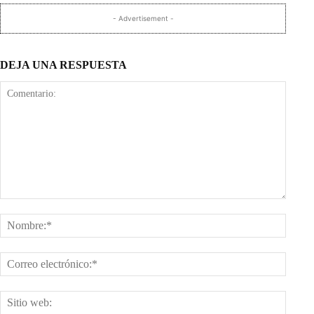
- Advertisement -
DEJA UNA RESPUESTA
Comentario:
Nombr
Corre
electr
Sitio
web: