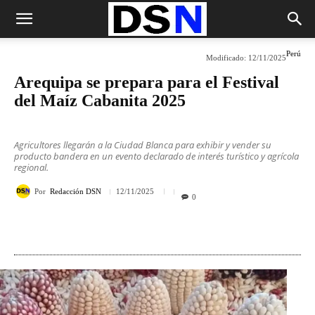
Perú
Modificado:
12/11/2025
Arequipa se prepara para el Festival
del Maíz Cabanita 2025
Agricultores llegarán a la Ciudad Blanca para exhibir y vender su
producto bandera en un evento declarado de interés turístico y agrícola
regional.
Por
Redacción DSN
12/11/2025
0