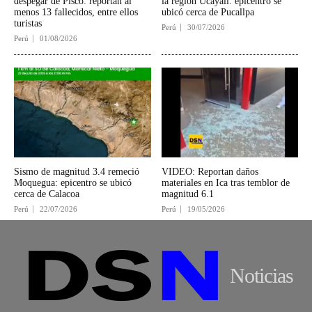
despegar de Pisco: reportan al
la región Ucayali: epicentro se
menos 13 fallecidos, entre ellos
ubicó cerca de Pucallpa
turistas
Perú
30/07/2026
Perú
01/08/2026
Sismo de magnitud 3.4 remeció
VIDEO: Reportan daños
Moquegua: epicentro se ubicó
materiales en Ica tras temblor de
cerca de Calacoa
magnitud 6.1
Perú
22/07/2026
Perú
19/05/2026
Noticias