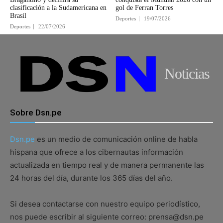
clasificación a la Sudamericana en
gol de Ferran Torres
Brasil
Deportes
19/07/2026
Deportes
22/07/2026
Noticias
Sobre Dsn.pe
Dsn.pe
es un medio de comunicación online de habla
hispana que ofrece a los cibernautas información
actualizada en tiempo real y de manera permanente las
24 horas del día, durante los 365 días del año.
Si desea contactarse con nuestro equipo periodístico,
nos puede escribir al siguiente correo: prensa@dsn.pe