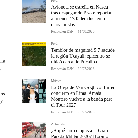
Perú
Avioneta se estrella en Nasca
tras despegar de Pisco: reportan
al menos 13 fallecidos, entre
ellos turistas
Redacción DSN
-
01/08/2026
Perú
Temblor de magnitud 5.7 sacude
la región Ucayali: epicentro se
ing
ubicó cerca de Pucallpa
e
Redacción DSN
-
30/07/2026
Música
La Oreja de Van Gogh confirma
concierto en Lima: Amaia
tos
Montero vuelve a la banda para
al
el Tour 2027
Redacción DSN
-
30/07/2026
Actualidad
¿A qué hora empieza la Gran
Parada Militar 2026? Horario