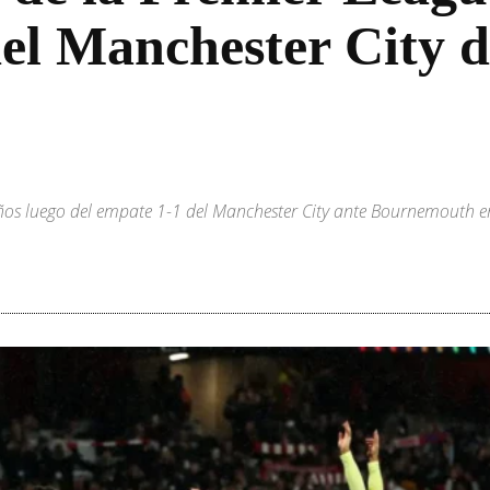
l Manchester City de
 años luego del empate 1-1 del Manchester City ante Bournemouth 