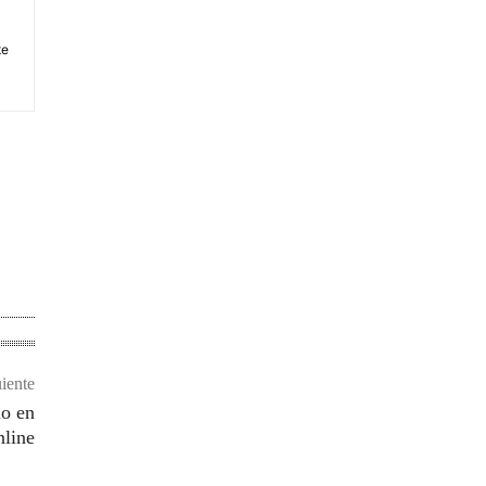
te
uiente
lo en
nline