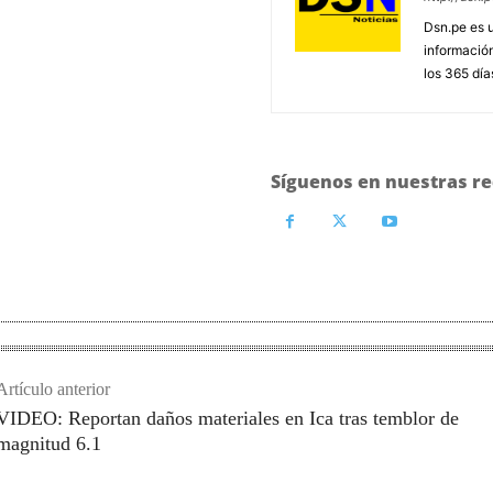
Dsn.pe es 
información
los 365 día
Síguenos en nuestras re
Artículo anterior
VIDEO: Reportan daños materiales en Ica tras temblor de
magnitud 6.1