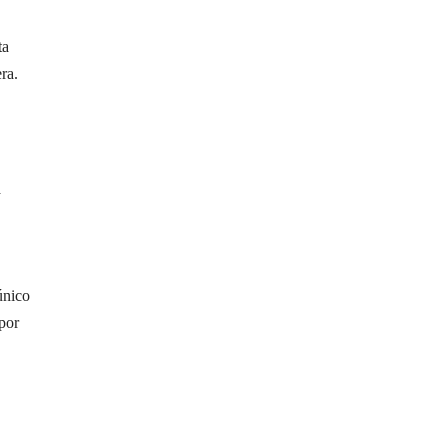
ta
ra.
a
único
por