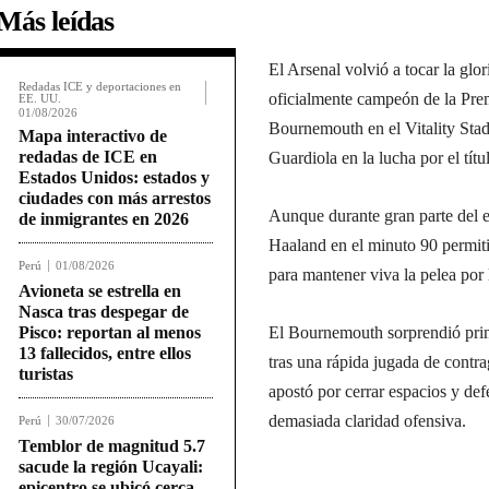
Más leídas
El Arsenal volvió a tocar la glo
Redadas ICE y deportaciones en
oficialmente campeón de la Pre
EE. UU.
01/08/2026
Bournemouth en el Vitality Stad
Mapa interactivo de
redadas de ICE en
Guardiola en la lucha por el títu
Estados Unidos: estados y
ciudades con más arrestos
Aunque durante gran parte del en
de inmigrantes en 2026
Haaland en el minuto 90 permiti
Perú
01/08/2026
para mantener viva la pelea por 
Avioneta se estrella en
Nasca tras despegar de
Pisco: reportan al menos
El Bournemouth sorprendió prime
13 fallecidos, entre ellos
tras una rápida jugada de contra
turistas
apostó por cerrar espacios y de
demasiada claridad ofensiva.
Perú
30/07/2026
Temblor de magnitud 5.7
sacude la región Ucayali:
epicentro se ubicó cerca