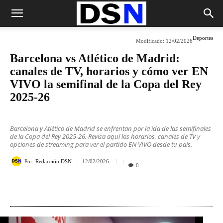
Deportes
Modificado:
12/02/2026
Barcelona vs Atlético de Madrid:
canales de TV, horarios y cómo ver EN
VIVO la semifinal de la Copa del Rey
2025-26
Barcelona y Atlético de Madrid se enfrentan por la ida de las semifinales
de la Copa del Rey 2025-26. Revisa aquí los horarios, canales de TV y
opciones de streaming para ver el partido EN VIVO desde tu país.
Por
Redacción DSN
12/02/2026
0