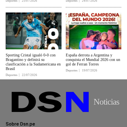
Deportes
25/07/2026
Deportes
24/07/2026
Sporting Cristal igualó 0-0 con
España derrota a Argentina y
Bragantino y definirá su
conquista el Mundial 2026 con un
clasificación a la Sudamericana en
gol de Ferran Torres
Brasil
Deportes
19/07/2026
Deportes
22/07/2026
Noticias
Sobre Dsn.pe