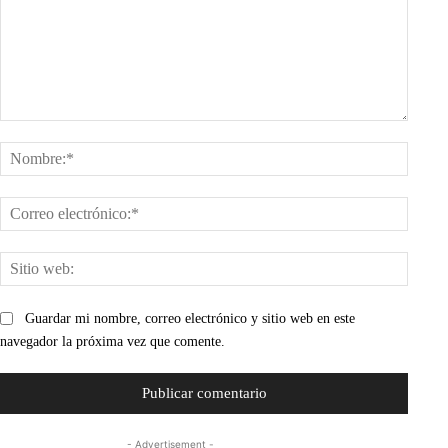
Comentario:
Nombr
Corre
electr
Sitio
web:
Guardar mi nombre, correo electrónico y sitio web en este
navegador la próxima vez que comente.
- Advertisement -