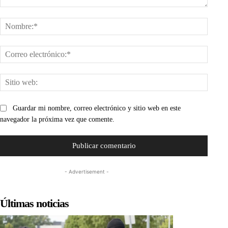
Comentario:
Nombr
Corre
electr
Sitio
web:
Guardar mi nombre, correo electrónico y sitio web en este
navegador la próxima vez que comente.
- Advertisement -
Últimas noticias