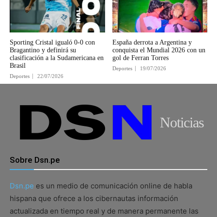
Sporting Cristal igualó 0-0 con
España derrota a Argentina y
Bragantino y definirá su
conquista el Mundial 2026 con un
clasificación a la Sudamericana en
gol de Ferran Torres
Brasil
Deportes
19/07/2026
Deportes
22/07/2026
Noticias
Sobre Dsn.pe
Dsn.pe
es un medio de comunicación online de habla
hispana que ofrece a los cibernautas información
actualizada en tiempo real y de manera permanente las