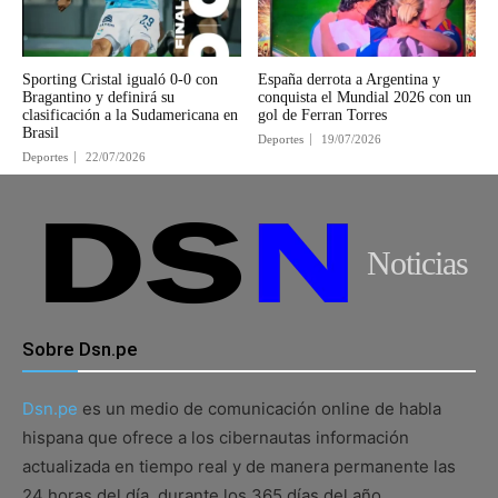
Sporting Cristal igualó 0-0 con
España derrota a Argentina y
Bragantino y definirá su
conquista el Mundial 2026 con un
clasificación a la Sudamericana en
gol de Ferran Torres
Brasil
Deportes
19/07/2026
Deportes
22/07/2026
Noticias
Sobre Dsn.pe
Dsn.pe
es un medio de comunicación online de habla
hispana que ofrece a los cibernautas información
actualizada en tiempo real y de manera permanente las
24 horas del día, durante los 365 días del año.