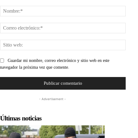
Comentario:
Nombr
Corre
electr
Sitio
web:
Guardar mi nombre, correo electrónico y sitio web en este
navegador la próxima vez que comente.
- Advertisement -
Últimas noticias