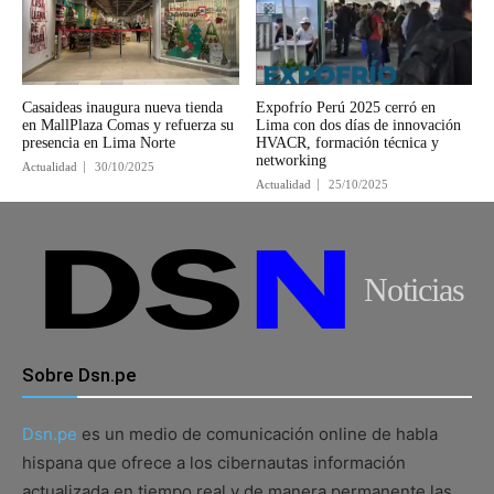
Casaideas inaugura nueva tienda
Expofrío Perú 2025 cerró en
en MallPlaza Comas y refuerza su
Lima con dos días de innovación
presencia en Lima Norte
HVACR, formación técnica y
networking
Actualidad
30/10/2025
Actualidad
25/10/2025
Noticias
Sobre Dsn.pe
Dsn.pe
es un medio de comunicación online de habla
hispana que ofrece a los cibernautas información
actualizada en tiempo real y de manera permanente las