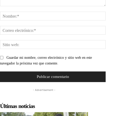
Comentario:
Nombr
Corre
electr
Sitio
web:
Guardar mi nombre, correo electrónico y sitio web en este
navegador la próxima vez que comente.
- Advertisement -
Últimas noticias