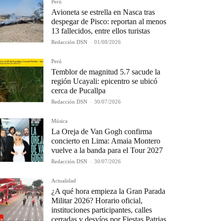
Perú
Avioneta se estrella en Nasca tras
despegar de Pisco: reportan al menos
13 fallecidos, entre ellos turistas
Redacción DSN
-
01/08/2026
Perú
Temblor de magnitud 5.7 sacude la
región Ucayali: epicentro se ubicó
cerca de Pucallpa
Redacción DSN
-
30/07/2026
Música
La Oreja de Van Gogh confirma
concierto en Lima: Amaia Montero
vuelve a la banda para el Tour 2027
Redacción DSN
-
30/07/2026
Actualidad
¿A qué hora empieza la Gran Parada
Militar 2026? Horario oficial,
instituciones participantes, calles
cerradas y desvíos por Fiestas Patrias