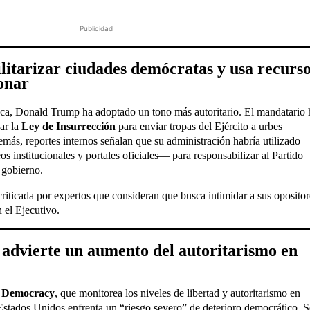
Publicidad
litarizar ciudades demócratas y usa recurs
onar
nca, Donald Trump ha adoptado un tono más autoritario. El mandatario 
car la
Ley de Insurrección
para enviar tropas del Ejército a urbes
ás, reportes internos señalan que su administración habría utilizado
 institucionales y portales oficiales— para responsabilizar al Partido
 gobierno.
riticada por expertos que consideran que busca intimidar a sus opositor
 el Ejecutivo.
advierte un aumento del autoritarismo en
t Democracy
, que monitorea los niveles de libertad y autoritarismo en
e Estados Unidos enfrenta un “riesgo severo” de deterioro democrático. 