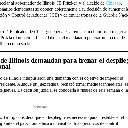
celar al gobernador de Illinois, JB Pritzker, y al alcalde de
Chicago
,
arios demócratas se oponen abiertamente a su decisión de aumentar l
ción y Control de Aduanas (ICE) y de enviar tropas de la Guardia Naci
ó: “¡El alcalde de Chicago debería estar en la cárcel por no proteger a 
Pritzker también!”. Las palabras del mandatario generaron una ola de
lítico como social.
 de Illinois demandan para frenar el desplie
onal
o de Illinois interpusieron una demanda con el objetivo de impedir la
presidente. Aunque un juez federal rechazó tomar medidas inmediatas, s
 jueves. La decisión judicial se conocería a finales de esta semana o in
Publicidad
, Trump considera que el despliegue es necesario para “restablecer el
grande del país, donde busca intensificar los operativos de control