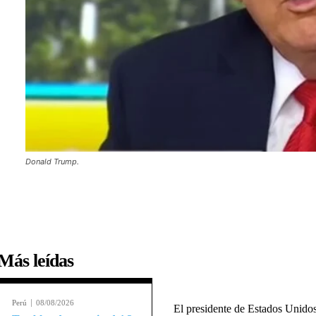
Donald Trump.
Más leídas
Perú
08/08/2026
El presidente de Estados Unido