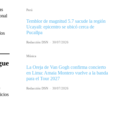
as
Perú
onal
Temblor de magnitud 5.7 sacude la región
Ucayali: epicentro se ubicó cerca de
Pucallpa
los
Redacción DSN
-
30/07/2026
Música
gue
La Oreja de Van Gogh confirma concierto
en Lima: Amaia Montero vuelve a la banda
para el Tour 2027
e
Redacción DSN
-
30/07/2026
icios