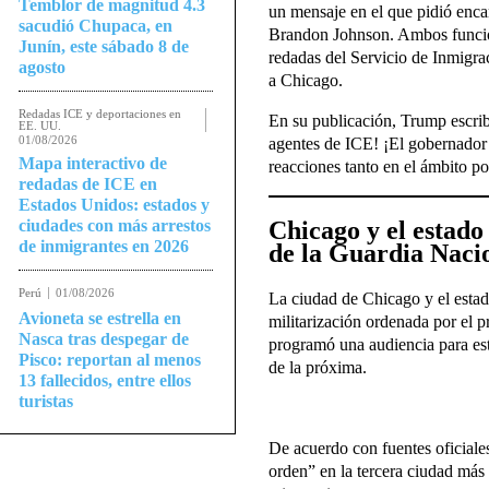
Temblor de magnitud 4.3
un mensaje en el que pidió encar
sacudió Chupaca, en
Brandon Johnson. Ambos funcion
Junín, este sábado 8 de
redadas del Servicio de Inmigra
agosto
a Chicago.
Redadas ICE y deportaciones en
En su publicación, Trump escribi
EE. UU.
01/08/2026
agentes de ICE! ¡El gobernador 
Mapa interactivo de
reacciones tanto en el ámbito po
redadas de ICE en
Estados Unidos: estados y
Chicago y el estado
ciudades con más arrestos
de inmigrantes en 2026
de la Guardia Naci
Perú
01/08/2026
La ciudad de Chicago y el estad
Avioneta se estrella en
militarización ordenada por el 
Nasca tras despegar de
programó una audiencia para este
Pisco: reportan al menos
de la próxima.
13 fallecidos, entre ellos
turistas
De acuerdo con fuentes oficiales
orden” en la tercera ciudad más 