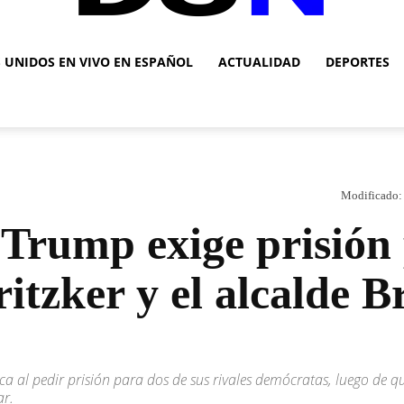
S UNIDOS EN VIVO EN ESPAÑOL
ACTUALIDAD
DEPORTES
DSN
Modificado:
Noticias
Trump exige prisión 
itzker y el alcalde 
a al pedir prisión para dos de sus rivales demócratas, luego de q
ar.