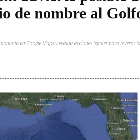
o de nombre al Golf
toponimia en Google Maps y evalúa acciones legales para revertir