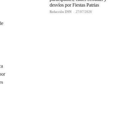
desvíos por Fiestas Patrias
Redacción DSN
-
27/07/2026
le
ca
por
es