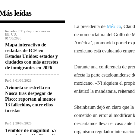
Más leídas
La presidenta de
México
, Clau
Redadas ICE y deportaciones en
de nomenclatura del Golfo de M
EE. UU.
01/08/2026
América’, promovida por el exp
Mapa interactivo de
redadas de ICE en
mexicano está evaluando empren
Estados Unidos: estados y
ciudades con más arrestos
Durante una conferencia de pre
de inmigrantes en 2026
afecta la parte estadounidense de
Perú
01/08/2026
mexicano. «Ni siquiera el prop
Avioneta se estrella en
enfatizó la mandataria, reiteran
Nasca tras despegar de
Pisco: reportan al menos
13 fallecidos, entre ellos
Sheinbaum dejó en claro que la
turistas
cometido un error al modificar 
descartamos llevar el caso ante
Perú
30/07/2026
Temblor de magnitud 5.7
organismo regulador internaciona