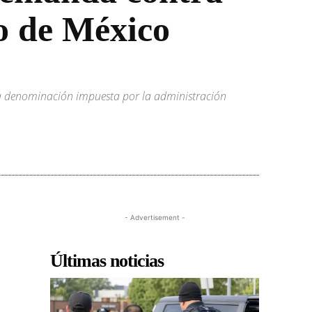
o de México
 la denominación impuesta por la administración
- Advertisement -
Últimas noticias