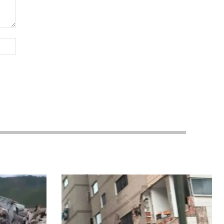
Sitio
web: