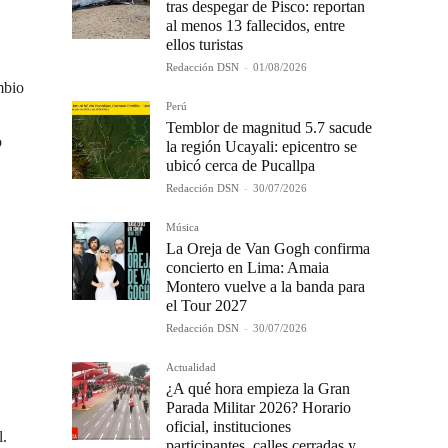
tras despegar de Pisco: reportan
al menos 13 fallecidos, entre
ellos turistas
Redacción DSN
-
01/08/2026
mbio
Perú
Temblor de magnitud 5.7 sacude
o
la región Ucayali: epicentro se
ubicó cerca de Pucallpa
Redacción DSN
-
30/07/2026
Música
La Oreja de Van Gogh confirma
concierto en Lima: Amaia
Montero vuelve a la banda para
el Tour 2027
Redacción DSN
-
30/07/2026
Actualidad
¿A qué hora empieza la Gran
Parada Militar 2026? Horario
oficial, instituciones
l.
participantes, calles cerradas y