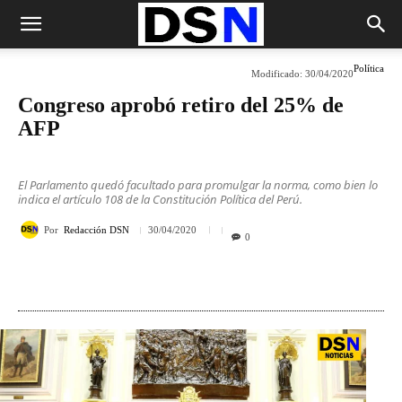
Política
Modificado:
30/04/2020
Congreso aprobó retiro del 25% de
AFP
El Parlamento quedó facultado para promulgar la norma, como bien lo
indica el artículo 108 de la Constitución Política del Perú.
Por
Redacción DSN
30/04/2020
0