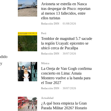
Avioneta se estrella en Nasca
tras despegar de Pisco: reportan
al menos 13 fallecidos, entre
ellos turistas
Redacción DSN
-
01/08/2026
Perú
Temblor de magnitud 5.7 sacude
la región Ucayali: epicentro se
ubicó cerca de Pucallpa
Redacción DSN
-
30/07/2026
ndido
 y
Música
La Oreja de Van Gogh confirma
concierto en Lima: Amaia
Montero vuelve a la banda para
el Tour 2027
Redacción DSN
-
30/07/2026
Actualidad
¿A qué hora empieza la Gran
Parada Militar 2026? Horario