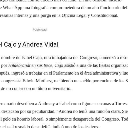
e WhatsApp una fotografía comprometedora de un alto funcionario del
esalias internas y una purga en la Oficina Legal y Constitucional.
Publicidad
l Cajo y Andrea Vidal
l nombre de Isabel Cajo, otra trabajadora del Congreso, comenzó a reso
s por
Hildebrandt en sus trece
, Cajo asistió a una de las fiestas organiza
pués, ingresó a trabajar en el Parlamento en el área administrativa y lu
 congresista Edwin Martínez, recibiendo un sueldo por encima de los S
de no contar con un título universitario.
semanario describen a Andrea y a Isabel como figuras cercanas a Torres.
 destacaba por su peculiaridad. “Andrea no tenía una función clara. Si
 el pelo en horario laboral, o simplemente desaparecía del Congreso. To
acias al respaldo de su jefe”, indicó uno de los testigos.