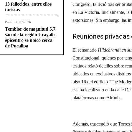
13 fallecidos, entre ellos
Congreso, falleció tras ser brut
turistas
en La Victoria. Inicialmente, la
extorsiones. Sin embargo, las i
Perú
30/07/2026
Temblor de magnitud 5.7
sacude la región Ucayali:
Reuniones privadas 
epicentro se ubicó cerca
de Pucallpa
El semanario
Hildebrandt en sus
Constitucional, quienes por temo
testigos relató detalles sobre r
ubicados en exclusivos distritos
piso 16 del edificio ‘The Moder
estaba localizado en la calle D
plataformas como Airbnb.
Además, trascendió que Torres Sa
fiestas privadas, imágenes que 