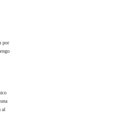
n por
tengo
nico
 una
 al