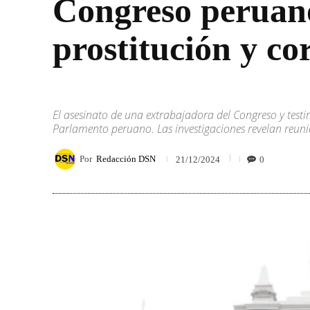
Congreso peruano
prostitución y co
El asesinato de una extrabajadora del Congreso y test
Parlamento peruano. Las investigaciones revelan reun
Por
Redacción DSN
0
21/12/2024