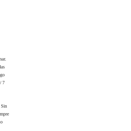
nar.
das
ego
/ 7
 Sin
empre
do