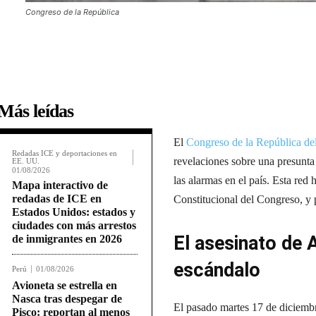
Congreso de la República
Más leídas
El
Congreso de la República de
Redadas ICE y deportaciones en
revelaciones sobre una presunta 
EE. UU.
01/08/2026
las alarmas en el país. Esta red 
Mapa interactivo de
redadas de ICE en
Constitucional del Congreso, y 
Estados Unidos: estados y
ciudades con más arrestos
El asesinato de 
de inmigrantes en 2026
escándalo
Perú
01/08/2026
Avioneta se estrella en
Nasca tras despegar de
El pasado martes 17 de diciemb
Pisco: reportan al menos