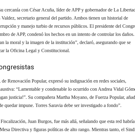
su cercanía con César Acuña, líder de APP y gobernador de La Libertad
 Valdez, secretario general del partido. Ambos tienen un historial de
rrupción y manejo turbio de recursos públicos. El presidente del Congr
bro de APP, condenó los hechos en un intento de controlar los daños.
tan la moral y la imagen de la institución”, declaró, asegurando que se
ar la Oficina Legal y Constitucional.
ongresistas
s, de Renovación Popular, expresó su indignación en redes sociales,
haustiva: “Lamentable y condenable lo ocurrido con Andrea Vidal Góm
hagan justicia!”. Su compañera Martha Moyano, de Fuerza Popular, añad
e quedar impune. Torres Saravia debe ser investigado a fondo”.
Fiscalización, Juan Burgos, fue más allá, señalando que esta red habría
Mesa Directiva y figuras políticas de alto rango. Mientras tanto, el Sind