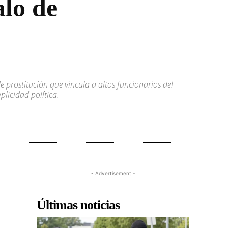
lo de
 prostitución que vincula a altos funcionarios del
licidad política.
- Advertisement -
Últimas noticias