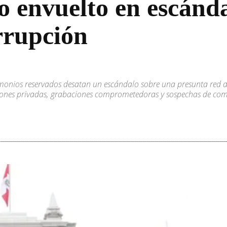
 envuelto en escánda
rrupción
imonios reservados desatan un escándalo sobre una presunta red de
iones privadas, grabaciones comprometedoras y sospechas de comp