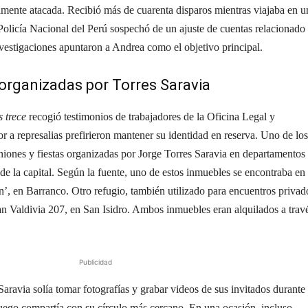
almente atacada. Recibió más de cuarenta disparos mientras viajaba en u
 Policía Nacional del Perú sospechó de un ajuste de cuentas relacionado
nvestigaciones apuntaron a Andrea como el objetivo principal.
organizadas por Torres Saravia
 trece
recogió testimonios de trabajadores de la Oficina Legal y
r a represalias prefirieron mantener su identidad en reserva. Uno de los
euniones y fiestas organizadas por Jorge Torres Saravia en departamentos
 de la capital. Según la fuente, uno de estos inmuebles se encontraba en 
n’, en Barranco. Otro refugio, también utilizado para encuentros privad
ean Valdivia 207, en San Isidro. Ambos inmuebles eran alquilados a trav
Publicidad
ravia solía tomar fotografías y grabar videos de sus invitados durante 
luego compartía con su círculo más cercano. En una ocasión, incluso,