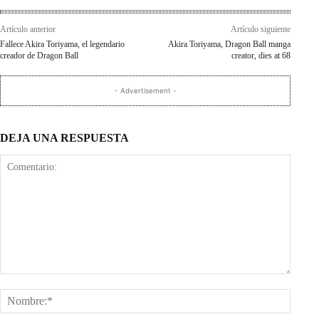
Artículo anterior
Artículo siguiente
Fallece Akira Toriyama, el legendario
Akira Toriyama, Dragon Ball manga
creador de Dragon Ball
creator, dies at 68
- Advertisement -
DEJA UNA RESPUESTA
Comentario:
Nombr