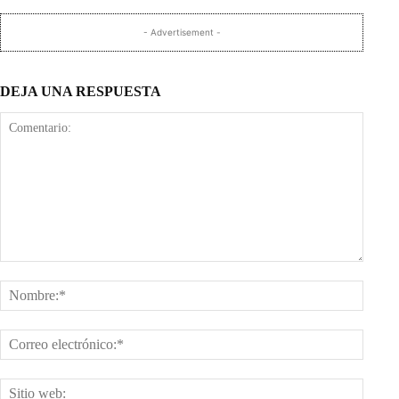
- Advertisement -
DEJA UNA RESPUESTA
Comentario:
Nombr
Corre
electr
Sitio