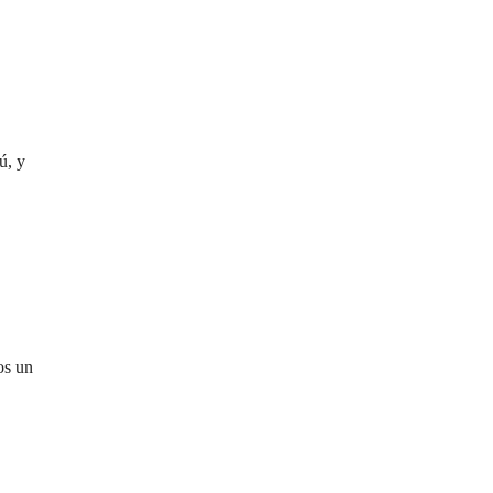
ú, y
os un