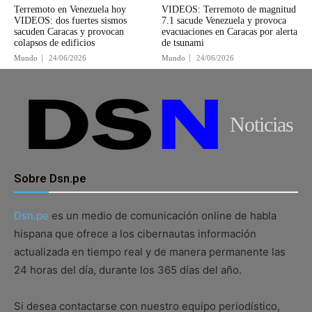
Terremoto en Venezuela hoy
VIDEOS: Terremoto de magnitud
VIDEOS: dos fuertes sismos
7.1 sacude Venezuela y provoca
sacuden Caracas y provocan
evacuaciones en Caracas por alerta
colapsos de edificios
de tsunami
Mundo
24/06/2026
Mundo
24/06/2026
Noticias
Sobre Dsn.pe
Dsn.pe
es un medio de comunicación online de habla
hispana que ofrece a los cibernautas información
actualizada en tiempo real y de manera permanente las
24 horas del día, durante los 365 días del año.
Si desea contactarse con nuestro equipo periodístico,