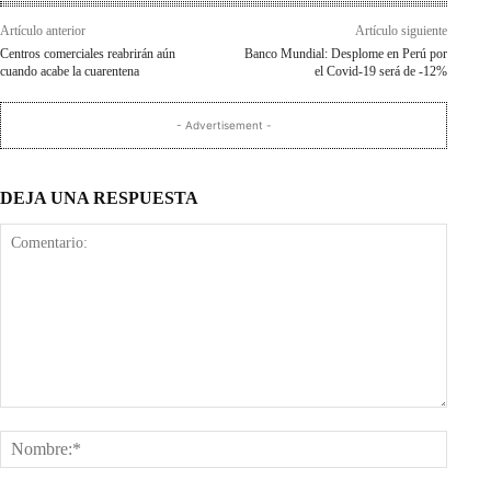
Artículo anterior
Artículo siguiente
Centros comerciales reabrirán aún
Banco Mundial: Desplome en Perú por
cuando acabe la cuarentena
el Covid-19 será de -12%
- Advertisement -
DEJA UNA RESPUESTA
Comentario:
Nombr