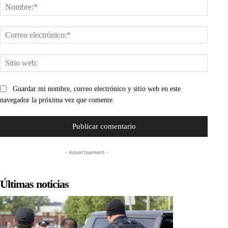
Nombr
Corre
electr
Sitio
web:
Guardar mi nombre, correo electrónico y sitio web en este
navegador la próxima vez que comente.
- Advertisement -
Últimas noticias