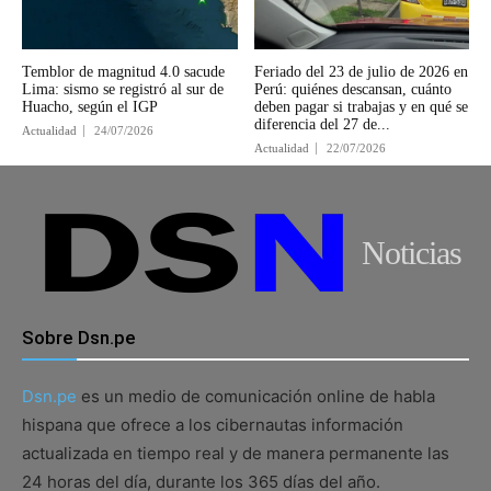
Temblor de magnitud 4.0 sacude
Feriado del 23 de julio de 2026 en
Lima: sismo se registró al sur de
Perú: quiénes descansan, cuánto
Huacho, según el IGP
deben pagar si trabajas y en qué se
diferencia del 27 de...
Actualidad
24/07/2026
Actualidad
22/07/2026
Noticias
Sobre Dsn.pe
Dsn.pe
es un medio de comunicación online de habla
hispana que ofrece a los cibernautas información
actualizada en tiempo real y de manera permanente las
24 horas del día, durante los 365 días del año.