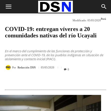
Perú
Modificado:
05/05/2020
COVID-19: entregan víveres a 20
comunidades nativas del río Ucayali
En el marco del cumplimiento de las funciones de protección y
prevención ante el COVID-19, de los pueblos indígenas en situación de
aislamiento y contacto inicial (PIACI).
Por
Redacción DSN
05/05/2020
0