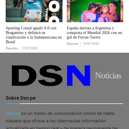
Sporting Cristal igualó 0-0 con
España derrota a Argentina y
Bragantino y definirá su
conquista el Mundial 2026 con un
clasificación a la Sudamericana en
gol de Ferran Torres
Brasil
Deportes
19/07/2026
Deportes
22/07/2026
Noticias
Sobre Dsn.pe
Dsn.pe
es un medio de comunicación online de habla
hispana que ofrece a los cibernautas información
actualizada en tiempo real y de manera permanente las