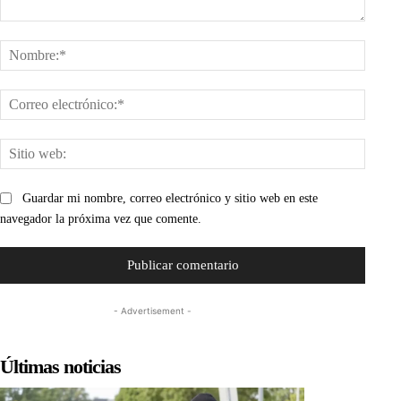
Comentario:
Nombr
Corre
electr
Sitio
web:
Guardar mi nombre, correo electrónico y sitio web en este
navegador la próxima vez que comente.
- Advertisement -
Últimas noticias