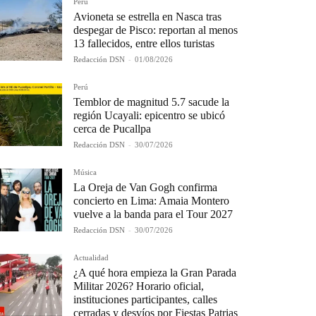
Perú
Avioneta se estrella en Nasca tras
despegar de Pisco: reportan al menos
13 fallecidos, entre ellos turistas
Redacción DSN
-
01/08/2026
Perú
Temblor de magnitud 5.7 sacude la
región Ucayali: epicentro se ubicó
cerca de Pucallpa
Redacción DSN
-
30/07/2026
Música
La Oreja de Van Gogh confirma
concierto en Lima: Amaia Montero
vuelve a la banda para el Tour 2027
Redacción DSN
-
30/07/2026
Actualidad
¿A qué hora empieza la Gran Parada
Militar 2026? Horario oficial,
instituciones participantes, calles
cerradas y desvíos por Fiestas Patrias