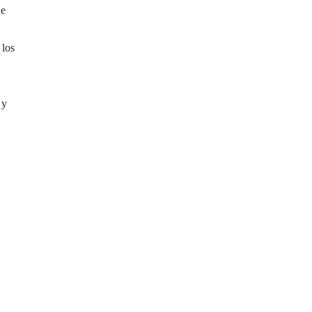
ue
 los
 y