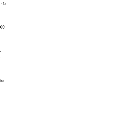
r la
500.
,
s
ral