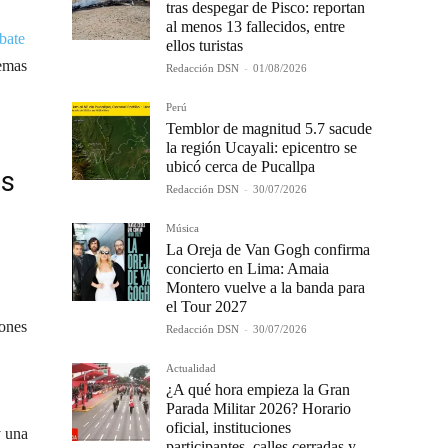
tras despegar de Pisco: reportan
al menos 13 fallecidos, entre
bate
ellos turistas
temas
Redacción DSN
-
01/08/2026
Perú
Temblor de magnitud 5.7 sacude
la región Ucayali: epicentro se
ubicó cerca de Pucallpa
as
Redacción DSN
-
30/07/2026
Música
La Oreja de Van Gogh confirma
concierto en Lima: Amaia
Montero vuelve a la banda para
el Tour 2027
iones
Redacción DSN
-
30/07/2026
Actualidad
¿A qué hora empieza la Gran
Parada Militar 2026? Horario
oficial, instituciones
y una
participantes, calles cerradas y