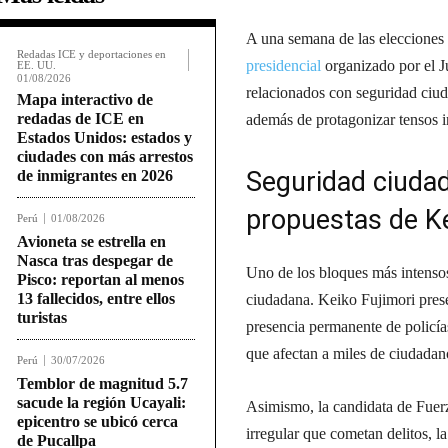
A una semana de las elecciones 
Redadas ICE y deportaciones en
presidencial
organizado por el J
EE. UU.
01/08/2026
relacionados con seguridad ciu
Mapa interactivo de
redadas de ICE en
además de protagonizar tensos i
Estados Unidos: estados y
ciudades con más arrestos
Seguridad ciudad
de inmigrantes en 2026
propuestas de Ke
Perú
01/08/2026
Avioneta se estrella en
Nasca tras despegar de
Uno de los bloques más intensos
Pisco: reportan al menos
13 fallecidos, entre ellos
ciudadana. Keiko Fujimori pres
turistas
presencia permanente de policías
que afectan a miles de ciudadan
Perú
30/07/2026
Temblor de magnitud 5.7
sacude la región Ucayali:
Asimismo, la candidata de Fuerz
epicentro se ubicó cerca
irregular que cometan delitos, l
de Pucallpa