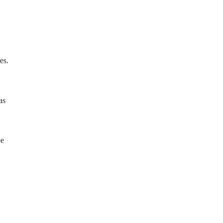
es.
as
be