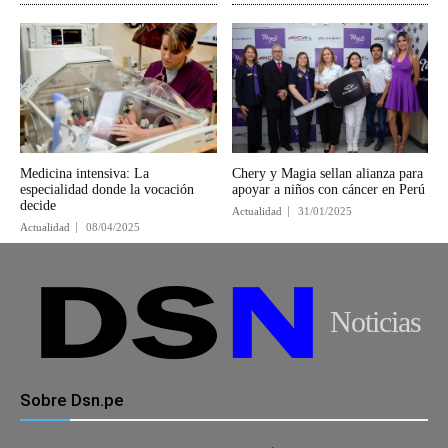
Medicina intensiva: La
Chery y Magia sellan alianza para
especialidad donde la vocación
apoyar a niños con cáncer en Perú
decide
Actualidad
31/01/2025
Actualidad
08/04/2025
Noticias
Sobre Dsn.pe