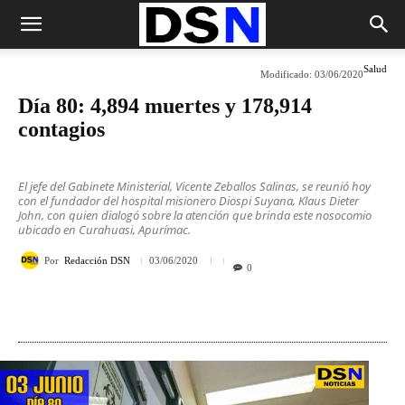
Salud
Modificado:
03/06/2020
Día 80: 4,894 muertes y 178,914
contagios
El jefe del Gabinete Ministerial, Vicente Zeballos Salinas, se reunió hoy
con el fundador del hospital misionero Diospi Suyana, Klaus Dieter
John, con quien dialogó sobre la atención que brinda este nosocomio
ubicado en Curahuasi, Apurímac.
Por
Redacción DSN
03/06/2020
0