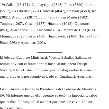
19: Callao (13 171), Lambayeque (9348), Piura (7890), Loreto
(5517), La Libertad (5351), Ancash (4647), Ucayali (4580), Ica
(3851), Arequipa (3817), Junín (2007), San Martín (1502),
Tumbes (1267), Cusco (1157), Huánuco (1013), Cajamarca
(853), Ayacucho (826), Amazonas (654), Madre de Dios (611),
Moquegua (525), Pasco (480), Huancavelica (465), Tacna (458),
Puno (398) y Apurímac (203).
El jefe del Gabinete Ministerial, Vicente Zeballos Salinas, se
reunió hoy con el fundador del hospital misionero Diospi
Suyana, Klaus Dieter John, con quien dialogó sobre la atención
que brinda este nosocomio ubicado en Curahuasi, Apurímac.
En su cuenta de twitter, la Presidencia del Consejo de Ministros
(PCM) informó que en el encuentro se tocó “la importante labor
que realiza [el hospital] al atender pacientes de covid-19 con
bajos recursos”.