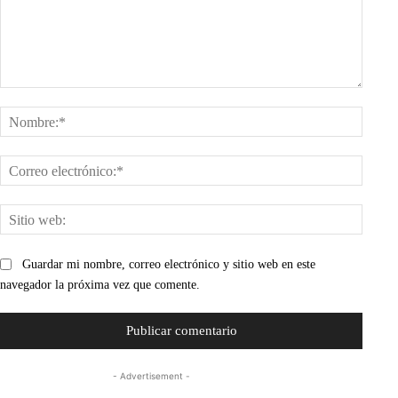
Comentario:
Nombr
Corre
electr
Sitio
web:
Guardar mi nombre, correo electrónico y sitio web en este
navegador la próxima vez que comente.
- Advertisement -