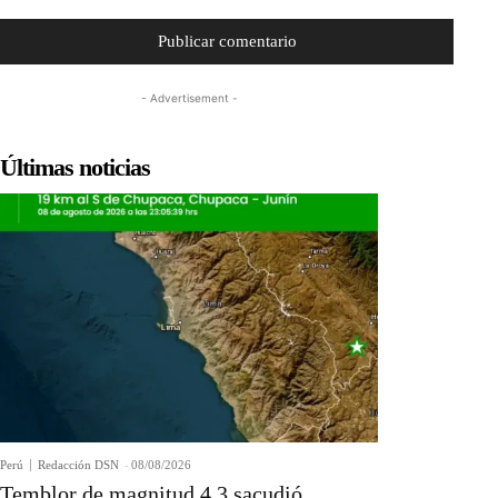
- Advertisement -
Últimas noticias
Perú
Redacción DSN
-
08/08/2026
Temblor de magnitud 4.3 sacudió