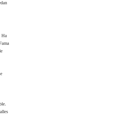
edan
. Ha
 Fama
de
de
ble.
alles