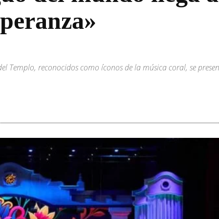
speranza»
el Templo, reconocidos como íconos de la música coral, se presen