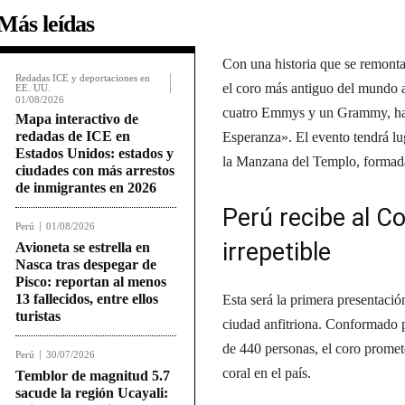
Más leídas
Con una historia que se remont
Redadas ICE y deportaciones en
el coro más antiguo del mundo 
EE. UU.
01/08/2026
cuatro Emmys y un Grammy, hará
Mapa interactivo de
redadas de ICE en
Esperanza». El evento tendrá lug
Estados Unidos: estados y
la Manzana del Templo, formada
ciudades con más arrestos
de inmigrantes en 2026
Perú recibe al C
Perú
01/08/2026
irrepetible
Avioneta se estrella en
Nasca tras despegar de
Pisco: reportan al menos
13 fallecidos, entre ellos
Esta será la primera presentaci
turistas
ciudad anfitriona. Conformado 
de 440 personas, el coro promet
Perú
30/07/2026
coral en el país.
Temblor de magnitud 5.7
sacude la región Ucayali: