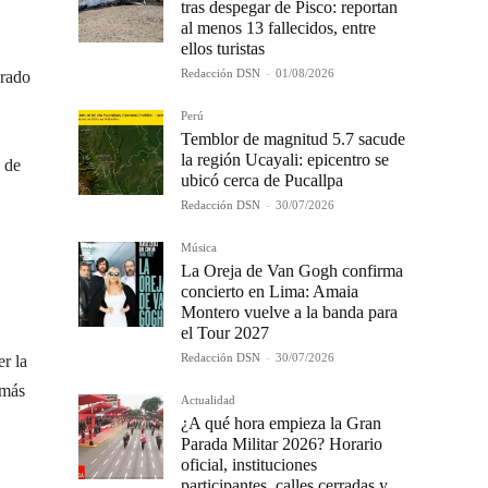
tras despegar de Pisco: reportan
al menos 13 fallecidos, entre
ellos turistas
Redacción DSN
-
01/08/2026
erado
Perú
Temblor de magnitud 5.7 sacude
la región Ucayali: epicentro se
a de
ubicó cerca de Pucallpa
Redacción DSN
-
30/07/2026
Música
La Oreja de Van Gogh confirma
concierto en Lima: Amaia
Montero vuelve a la banda para
el Tour 2027
Redacción DSN
-
30/07/2026
r la
 más
Actualidad
¿A qué hora empieza la Gran
Parada Militar 2026? Horario
oficial, instituciones
participantes, calles cerradas y