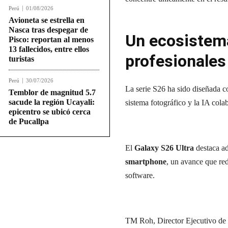
Perú
01/08/2026
Avioneta se estrella en
Nasca tras despegar de
Un ecosistema
Pisco: reportan al menos
13 fallecidos, entre ellos
profesionales
turistas
Perú
30/07/2026
La serie S26 ha sido diseñada c
Temblor de magnitud 5.7
sacude la región Ucayali:
sistema fotográfico y la IA cola
epicentro se ubicó cerca
de Pucallpa
El
Galaxy S26 Ultra
destaca ad
smartphone
, un avance que re
software.
TM Roh, Director Ejecutivo de 