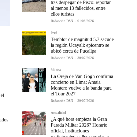
tras despegar de Pisco: reportan
al menos 13 fallecidos, entre
ellos turistas
Redacción DSN
-
01/08/2026
Perú
Temblor de magnitud 5.7 sacude
la región Ucayali: epicentro se
ubicó cerca de Pucallpa
Redacción DSN
-
30/07/2026
Música
La Oreja de Van Gogh confirma
concierto en Lima: Amaia
Montero vuelve a la banda para
el Tour 2027
 el
Redacción DSN
-
30/07/2026
Actualidad
¿A qué hora empieza la Gran
sados
Parada Militar 2026? Horario
oficial, instituciones
participantes, calles cerradas y