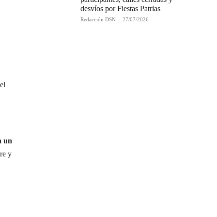
desvíos por Fiestas Patrias
Redacción DSN
-
27/07/2026
el
n un
re y