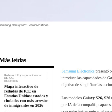
Samsung Galaxy S26 - características.
Más leídas
Samsung Electronics
presentó o
Redadas ICE y deportaciones en
introduce las capacidades de
Ga
EE. UU.
01/08/2026
objetivo de simplificar las acci
Mapa interactivo de
redadas de ICE en
Estados Unidos: estados y
Los modelos
Galaxy S26, S26+
ciudades con más arrestos
por IA de la compañía, capaces 
de inmigrantes en 2026
concentre únicamente en el resu