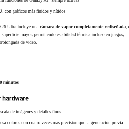
ra funciones de Galaxy AI “siempre activas”
PU
, con gráficos más fluidos y nítidos
 S26 Ultra incluye una
cámara de vapor completamente rediseñada
,
a superficie mayor, permitiendo estabilidad térmica incluso en juegos,
prolongada de video.
30 minutos
r hardware
escala de imágenes y detalles finos
cesa colores con cuatro veces más precisión que la generación previa