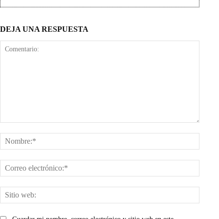
DEJA UNA RESPUESTA
Comentario:
Nombr
Corre
electr
Sitio
web: