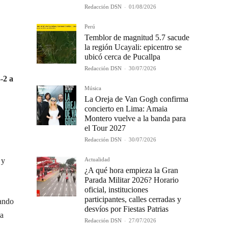
Redacción DSN
-
01/08/2026
Perú
Temblor de magnitud 5.7 sacude
la región Ucayali: epicentro se
ubicó cerca de Pucallpa
Redacción DSN
-
30/07/2026
-2 a
Música
La Oreja de Van Gogh confirma
concierto en Lima: Amaia
Montero vuelve a la banda para
el Tour 2027
Redacción DSN
-
30/07/2026
Actualidad
 y
¿A qué hora empieza la Gran
Parada Militar 2026? Horario
oficial, instituciones
participantes, calles cerradas y
ando
desvíos por Fiestas Patrias
ia
Redacción DSN
-
27/07/2026