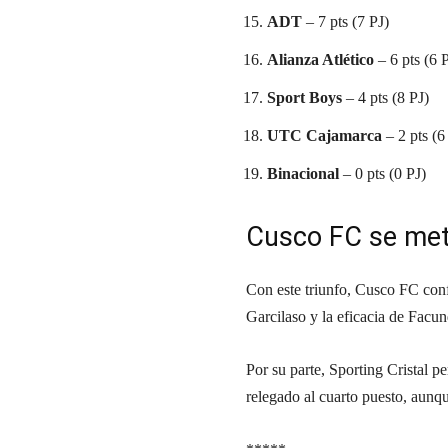
ADT
– 7 pts (7 PJ)
Alianza Atlético
– 6 pts (6 
Sport Boys
– 4 pts (8 PJ)
UTC Cajamarca
– 2 pts (6
Binacional
– 0 pts (0 PJ)
Cusco FC se mete 
Con este triunfo, Cusco FC conf
Garcilaso y la eficacia de Facu
Por su parte, Sporting Cristal p
relegado al cuarto puesto, aunq