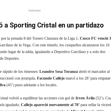
Publicidad
 a Sporting Cristal en un partidazo
por la jornada 8 del Torneo Clausura de la Liga 1,
Cusco FC venció 3
Garcilaso de la Vega. Con este triunfo, los cusqueños alcanzaron los 16
undo lugar de la tabla, igualando a Deportivo Garcilaso y a solo dos
 de Deportes.
e rápido de los rimenses:
Leandro Sosa Toranza
abrió el marcador al
eaccionó con jerarquía.
Facundo Callejo
marcó a los 28’ para empatar
ilva
(45’) puso adelante a los locales.
istal volvió a equilibrar las acciones con gol de
Irven Ávila
(52’). Cu
aría igualado,
Callejo apareció nuevamente al 78’
para sellar la victor