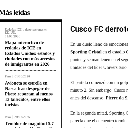
Más leídas
Cusco FC derrotó
Redadas ICE y deportaciones en
EE. UU.
01/08/2026
Mapa interactivo de
En un duelo lleno de emociones 
redadas de ICE en
Sporting Cristal
en el estadio 
Estados Unidos: estados y
ciudades con más arrestos
puntos y se mantienen en el seg
de inmigrantes en 2026
unidades del líder Universitario
Perú
01/08/2026
El partido comenzó con un golp
Avioneta se estrella en
Nasca tras despegar de
minuto 2. Sin embargo, Cusco r
Pisco: reportan al menos
antes del descanso,
Pierre da S
13 fallecidos, entre ellos
turistas
En la segunda mitad, Sporting Cr
Perú
30/07/2026
parecía que el encuentro termin
Temblor de magnitud 5.7