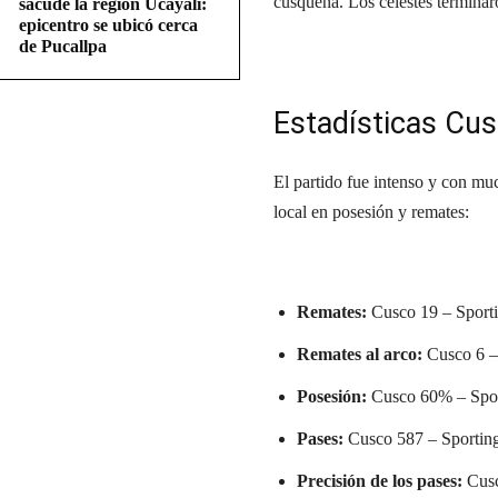
cusqueña. Los celestes termina
sacude la región Ucayali:
epicentro se ubicó cerca
de Pucallpa
Estadísticas Cus
El partido fue intenso y con m
local en posesión y remates:
Remates:
Cusco 19 – Sporti
Remates al arco:
Cusco 6 – 
Posesión:
Cusco 60% – Spor
Pases:
Cusco 587 – Sporting
Precisión de los pases:
Cusc