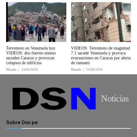
Terremoto en Venezuela hoy
VIDEOS: Terremoto de magnitud
VIDEOS: dos fuertes sismos
7.1 sacude Venezuela y provoca
sacuden Caracas y provocan
evacuaciones en Caracas por alerta
colapsos de edificios
de tsunami
Mundo
24/06/2026
Mundo
24/06/2026
Noticias
Sobre Dsn.pe