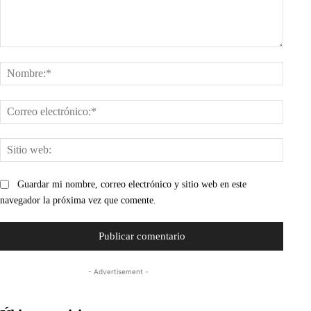
Comentario:
Nombr
Corre
electr
Sitio
web:
Guardar mi nombre, correo electrónico y sitio web en este
navegador la próxima vez que comente.
- Advertisement -