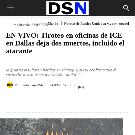
Mundo
Noticias de Estados Unidos en vivo en español
Modificado:
26/09/2025
EN VIVO: Tiroteo en oficinas de ICE
en Dallas deja dos muertos, incluido el
atacante
Migrantes resultaron heridos en el ataque; el FBI confirma que el
sospechoso actuó con motivación “anti-ICE”
Por
Redacción DSN
24/09/2025
0