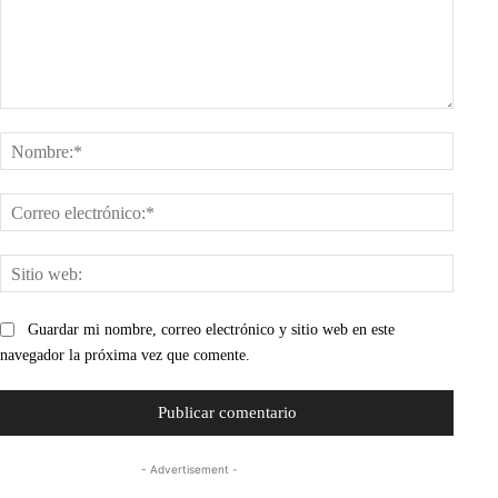
Comentario:
Nombr
Corre
electr
Sitio
web:
Guardar mi nombre, correo electrónico y sitio web en este
navegador la próxima vez que comente.
- Advertisement -