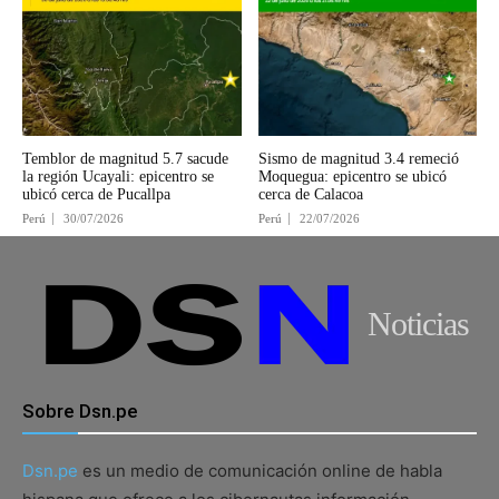
Temblor de magnitud 5.7 sacude
Sismo de magnitud 3.4 remeció
la región Ucayali: epicentro se
Moquegua: epicentro se ubicó
ubicó cerca de Pucallpa
cerca de Calacoa
Perú
30/07/2026
Perú
22/07/2026
Noticias
Sobre Dsn.pe
Dsn.pe
es un medio de comunicación online de habla