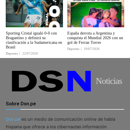
Sporting Cristal igualó 0-0 con
España derrota a Argentina y
Bragantino y definirá su
conquista el Mundial 2026 con un
clasificación a la Sudamericana en
gol de Ferran Torres
Brasil
Deportes
19/07/2026
Deportes
22/07/2026
Noticias
Sobre Dsn.pe
Dsn.pe
es un medio de comunicación online de habla
hispana que ofrece a los cibernautas información