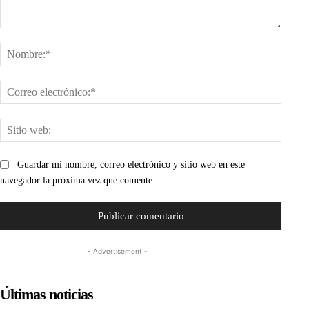
Comentario:
Nombr
Corre
electr
Sitio
web:
Guardar mi nombre, correo electrónico y sitio web en este
navegador la próxima vez que comente.
- Advertisement -
Últimas noticias