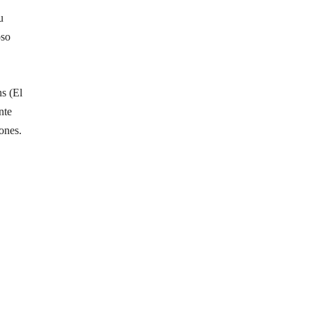
u
oso
s (El
nte
ones.