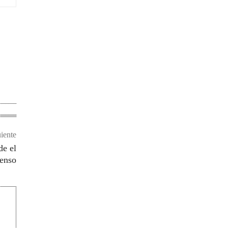
uiente
de el
senso