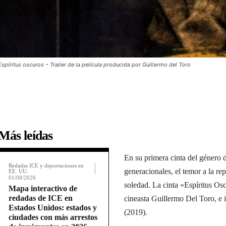
Espíritus oscuros – Trailer de la película producida por Guillermo del Toro
Más leídas
En su primera cinta del género d
Redadas ICE y deportaciones en
generacionales, el temor a la rep
EE. UU.
01/08/2026
soledad. La cinta «Espíritus Os
Mapa interactivo de
redadas de ICE en
cineasta Guillermo Del Toro, e i
Estados Unidos: estados y
(2019).
ciudades con más arrestos