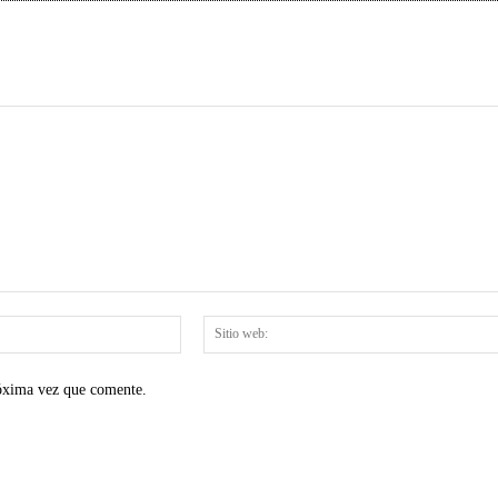
Correo
electrónico:*
róxima vez que comente.