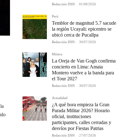
Redacción DSN
-
01/08/2026
Perú
Temblor de magnitud 5.7 sacude
la región Ucayali: epicentro se
ubicó cerca de Pucallpa
Redacción DSN
-
30/07/2026
Música
La Oreja de Van Gogh confirma
concierto en Lima: Amaia
Montero vuelve a la banda para
el Tour 2027
Redacción DSN
-
30/07/2026
Actualidad
¿A qué hora empieza la Gran
la
Parada Militar 2026? Horario
ido
oficial, instituciones
participantes, calles cerradas y
desvíos por Fiestas Patrias
Redacción DSN
-
27/07/2026