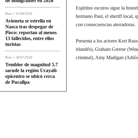
de inmigrantes en 2026
Espíritus oscuros sigue la hist
Perú
01/08/2026
hermano Paul, el sheriff local,
Avioneta se estrella en
con consecuencias aterradoras.
Nasca tras despegar de
Pisco: reportan al menos
13 fallecidos, entre ellos
Presenta a los actores Keri Rus
turistas
irlandés), Graham Greene (Win
criminal), Amy Madigan (Adiós 
Perú
30/07/2026
Temblor de magnitud 5.7
sacude la región Ucayali:
epicentro se ubicó cerca
de Pucallpa