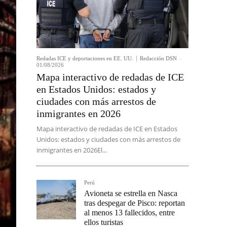
Redadas ICE y deportaciones en EE. UU.
Redacción DSN
-
01/08/2026
Mapa interactivo de redadas de ICE
en Estados Unidos: estados y
ciudades con más arrestos de
inmigrantes en 2026
Mapa interactivo de redadas de ICE en Estados
Unidos: estados y ciudades con más arrestos de
inmigrantes en 2026El...
Perú
Avioneta se estrella en Nasca
tras despegar de Pisco: reportan
al menos 13 fallecidos, entre
ellos turistas