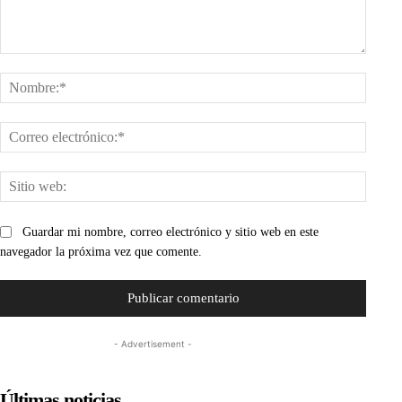
Comentario:
Nombr
Corre
electr
Sitio
web:
Guardar mi nombre, correo electrónico y sitio web en este
navegador la próxima vez que comente.
- Advertisement -
Últimas noticias