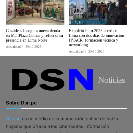
Casaideas inaugura nueva tienda
Expofrío Perú 2025 cerró en
en MallPlaza Comas y refuerza su
Lima con dos días de innovación
presencia en Lima Norte
HVACR, formación técnica y
networking
Actualidad
30/10/2025
Actualidad
25/10/2025
Noticias
Sobre Dsn.pe
Dsn.pe
es un medio de comunicación online de habla
hispana que ofrece a los cibernautas información