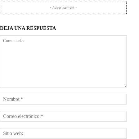
- Advertisement -
DEJA UNA RESPUESTA
Comentario:
Nombr
Corre
electr
Sitio
web: