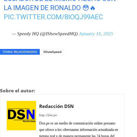
LA IMAGEN DE RONALDO 😳🔥
PIC.TWITTER.COM/8IOQJ99AEC
— Speedy HQ (@IShowSpeedHQ)
January 16, 2025
TEMAS RELACIONADOS
IShowSpeed
Sobre el autor:
Redacción DSN
http://dsn.pe
Dsn.pe es un medio de comunicación online peruano
que ofrece a los cibernautas información actualizada en
tiempo real y de manera permanente las 24 horas del