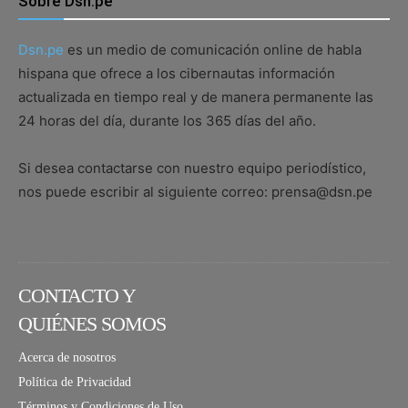
Sobre Dsn.pe
Dsn.pe
es un medio de comunicación online de habla
hispana que ofrece a los cibernautas información
actualizada en tiempo real y de manera permanente las
24 horas del día, durante los 365 días del año.
Si desea contactarse con nuestro equipo periodístico,
nos puede escribir al siguiente correo: prensa@dsn.pe
CONTACTO Y
QUIÉNES SOMOS
Acerca de nosotros
Política de Privacidad
Términos y Condiciones de Uso