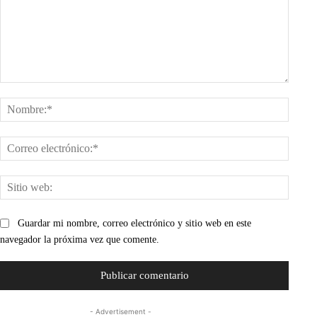
Comentario:
Nombr
Corre
electr
Sitio
web:
Guardar mi nombre, correo electrónico y sitio web en este
navegador la próxima vez que comente.
- Advertisement -