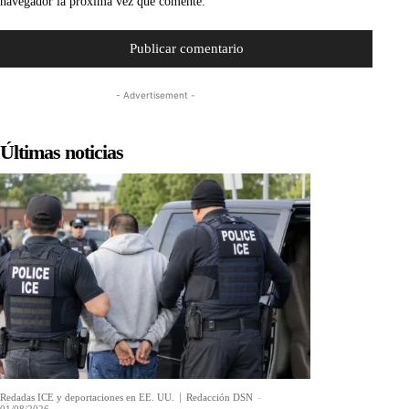
navegador la próxima vez que comente.
- Advertisement -
Últimas noticias
Redadas ICE y deportaciones en EE. UU.
Redacción DSN
-
01/08/2026