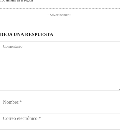
100 tiendas en la región
- Advertisement -
DEJA UNA RESPUESTA
Comentario:
Nombr
Corre
electr