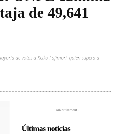
taja de 49,641
mayoría de votos a Keiko Fujimori, quien supera a
- Advertisement -
Últimas noticias