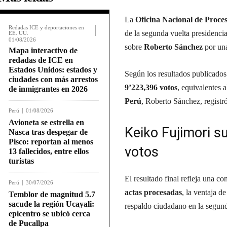
La
Oficina Nacional de Proce
Redadas ICE y deportaciones en
de la segunda vuelta presidenc
EE. UU.
01/08/2026
sobre
Roberto Sánchez
por una
Mapa interactivo de
redadas de ICE en
Estados Unidos: estados y
Según los resultados publicados
ciudades con más arrestos
9’223,396 votos
, equivalentes 
de inmigrantes en 2026
Perú
, Roberto Sánchez, registr
Perú
01/08/2026
Avioneta se estrella en
Keiko Fujimori s
Nasca tras despegar de
Pisco: reportan al menos
votos
13 fallecidos, entre ellos
turistas
El resultado final refleja una c
Perú
30/07/2026
actas procesadas
, la ventaja d
Temblor de magnitud 5.7
sacude la región Ucayali:
respaldo ciudadano en la segund
epicentro se ubicó cerca
de Pucallpa