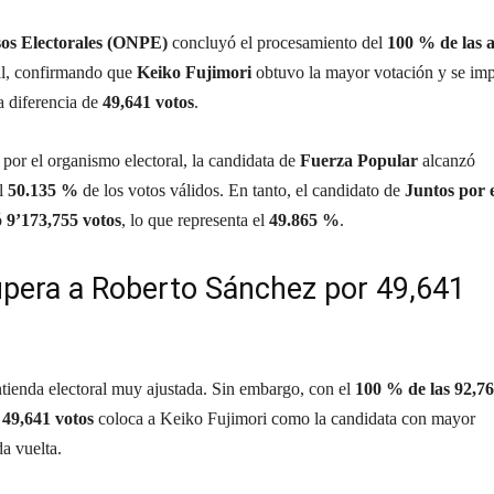
sos Electorales (ONPE)
concluyó el procesamiento del
100 % de las a
ial, confirmando que
Keiko Fujimori
obtuvo la mayor votación y se im
 diferencia de
49,641 votos
.
 por el organismo electoral, la candidata de
Fuerza Popular
alcanzó
al
50.135 %
de los votos válidos. En tanto, el candidato de
Juntos por 
ó
9’173,755 votos
, lo que representa el
49.865 %
.
upera a Roberto Sánchez por 49,641
ontienda electoral muy ajustada. Sin embargo, con el
100 % de las 92,7
e
49,641 votos
coloca a Keiko Fujimori como la candidata con mayor
a vuelta.