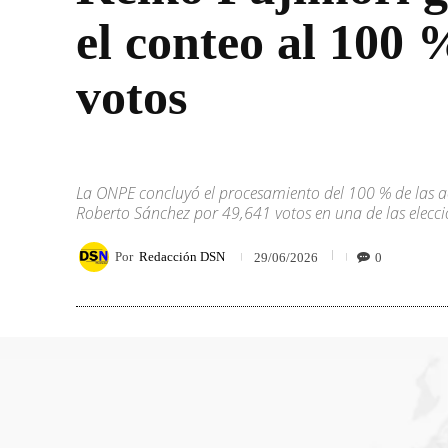
el conteo al 100
votos
La ONPE concluyó el procesamiento del 100 % de las ac
Roberto Sánchez por 49,641 votos en una de las eleccio
Por
Redacción DSN
0
29/06/2026