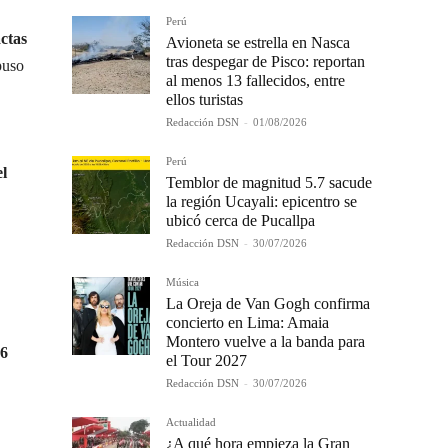
Perú
ctas
Avioneta se estrella en Nasca
tras despegar de Pisco: reportan
puso
al menos 13 fallecidos, entre
ellos turistas
Redacción DSN
-
01/08/2026
Perú
el
Temblor de magnitud 5.7 sacude
la región Ucayali: epicentro se
ubicó cerca de Pucallpa
Redacción DSN
-
30/07/2026
Música
La Oreja de Van Gogh confirma
concierto en Lima: Amaia
Montero vuelve a la banda para
66
el Tour 2027
Redacción DSN
-
30/07/2026
Actualidad
¿A qué hora empieza la Gran