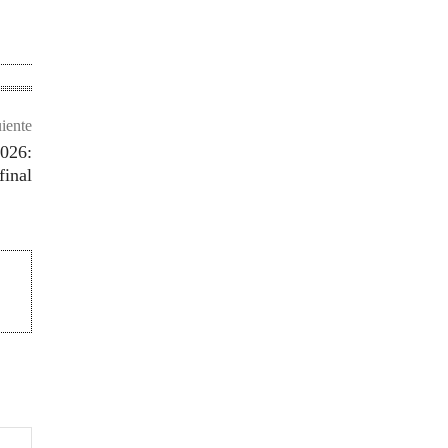
uiente
2026:
final