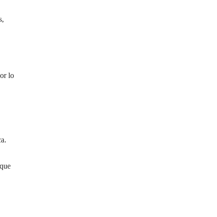
s,
or lo
ca.
 que