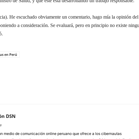
inistro de Salud, y que este está desarrollando un trabajo responsable.
ncia). He escuchado obviamente un comentario, hago mía la opinión del
poniendo a consideración. Se evaluará, pero en principio no existe ning
ó.
us en Perú
ón DSN
e
un medio de comunicación online peruano que ofrece a los cibernautas