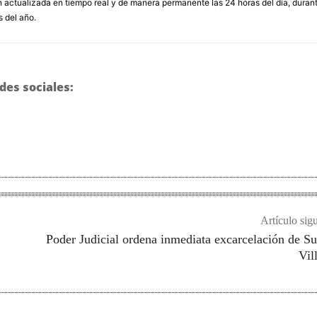
 actualizada en tiempo real y de manera permanente las 24 horas del día, duran
s del año.
des sociales:
Artículo sig
Poder Judicial ordena inmediata excarcelación de S
Vil