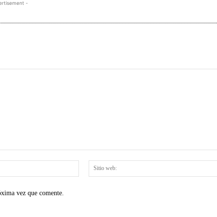
ertisement -
Correo
electrónico:*
róxima vez que comente.