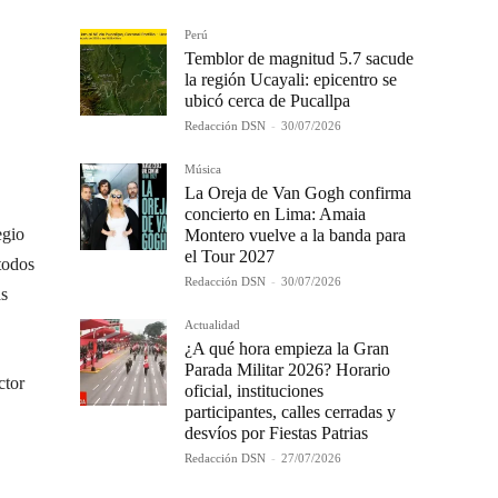
Perú
Temblor de magnitud 5.7 sacude
la región Ucayali: epicentro se
ubicó cerca de Pucallpa
Redacción DSN
-
30/07/2026
Música
La Oreja de Van Gogh confirma
concierto en Lima: Amaia
egio
Montero vuelve a la banda para
el Tour 2027
 todos
Redacción DSN
-
30/07/2026
as
Actualidad
¿A qué hora empieza la Gran
Parada Militar 2026? Horario
ctor
oficial, instituciones
participantes, calles cerradas y
desvíos por Fiestas Patrias
Redacción DSN
-
27/07/2026