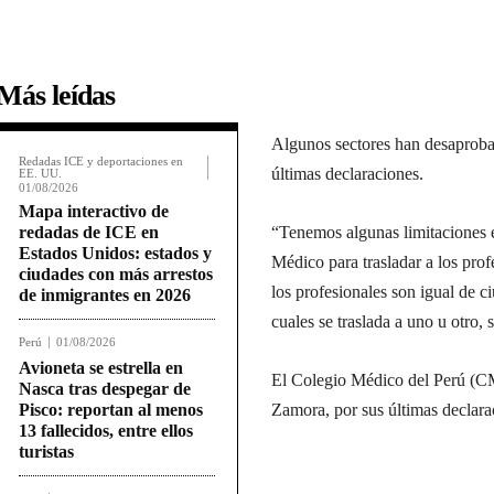
Más leídas
Algunos sectores han desaprobad
Redadas ICE y deportaciones en
últimas declaraciones.
EE. UU.
01/08/2026
Mapa interactivo de
redadas de ICE en
“Tenemos algunas limitaciones e
Estados Unidos: estados y
Médico para trasladar a los profe
ciudades con más arrestos
los profesionales son igual de c
de inmigrantes en 2026
cuales se traslada a uno u otro,
Perú
01/08/2026
Avioneta se estrella en
El Colegio Médico del Perú (CMP)
Nasca tras despegar de
Pisco: reportan al menos
Zamora, por sus últimas declara
13 fallecidos, entre ellos
turistas