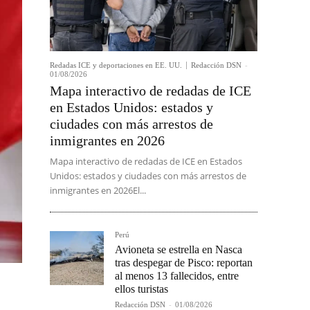
Redadas ICE y deportaciones en EE. UU.
Redacción DSN
-
01/08/2026
Mapa interactivo de redadas de ICE
en Estados Unidos: estados y
ciudades con más arrestos de
inmigrantes en 2026
Mapa interactivo de redadas de ICE en Estados
Unidos: estados y ciudades con más arrestos de
inmigrantes en 2026El...
Perú
Avioneta se estrella en Nasca
tras despegar de Pisco: reportan
al menos 13 fallecidos, entre
ellos turistas
Redacción DSN
-
01/08/2026