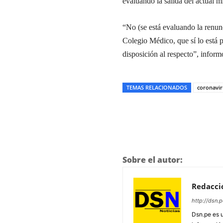
evaluando la salida del actual m
“No (se está evaluando la renu
Colegio Médico, que sí lo está 
disposición al respecto”, inform
TEMAS RELACIONADOS
coronavir
Sobre el autor:
Redacci
http://dsn.p
Dsn.pe es 