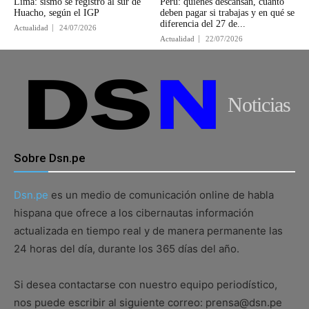
Lima: sismo se registró al sur de
Perú: quiénes descansan, cuánto
Huacho, según el IGP
deben pagar si trabajas y en qué se
diferencia del 27 de...
Actualidad
24/07/2026
Actualidad
22/07/2026
Noticias
Sobre Dsn.pe
Dsn.pe
es un medio de comunicación online de habla
hispana que ofrece a los cibernautas información
actualizada en tiempo real y de manera permanente las
24 horas del día, durante los 365 días del año.
Si desea contactarse con nuestro equipo periodístico,
nos puede escribir al siguiente correo: prensa@dsn.pe