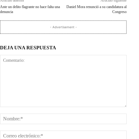
Artículo anterior
Artículo siguiente
Ante un delito flagrante no hace falta una
Daniel Mora renunció a su candidatura al
denuncia
Congreso
- Advertisement -
DEJA UNA RESPUESTA
Comentario:
Nombr
Corre